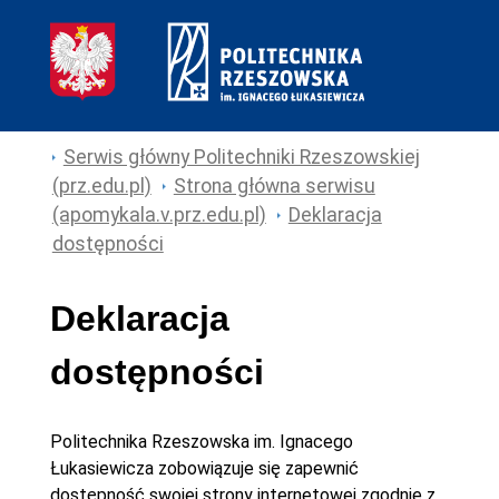
Serwis główny Politechniki Rzeszowskiej
(prz.edu.pl)
Strona główna serwisu
(apomykala.v.prz.edu.pl)
Deklaracja
dostępności
Deklaracja
dostępności
Politechnika Rzeszowska im. Ignacego
Łukasiewicza
zobowiązuje się zapewnić
dostępność swojej
strony internetowej
zgodnie z