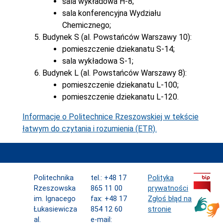
sala wykładowa H-8;
sala konferencyjna Wydziału
Chemicznego;
Budynek S (al. Powstańców Warszawy 10):
pomieszczenie dziekanatu S-14;
sala wykładowa S-1;
Budynek L (al. Powstańców Warszawy 8):
pomieszczenie dziekanatu L-100;
pomieszczenie dziekanatu L-120.
Informacje o Politechnice Rzeszowskiej w tekście
łatwym do czytania i rozumienia (ETR).
Politechnika
tel.: +48 17
Polityka
Rzeszowska
865 11 00
prywatności
im. Ignacego
fax: +48 17
Zgłoś błąd na
Łukasiewicza
854 12 60
stronie
al.
e-mail: